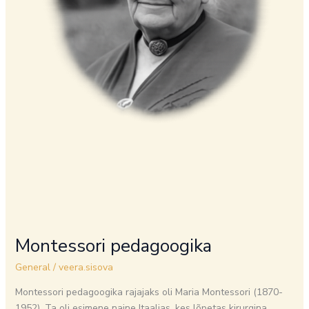
Montessori pedagoogika
General
/
veera.sisova
Montessori pedagoogika rajajaks oli Maria Montessori (1870-
1952). Ta oli esimene naine Itaalias, kes lõpetas kirurgina