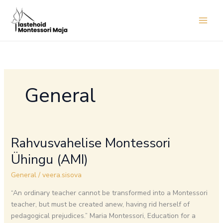
Skip
to
content
General
Rahvusvahelise Montessori
Rahvusvahelise
Montessori
Ühingu (AMI)
Ühingu
(AMI)
General
/
veera.sisova
“An ordinary teacher cannot be transformed into a Montessori
teacher, but must be created anew, having rid herself of
pedagogical prejudices.” Maria Montessori, Education for a