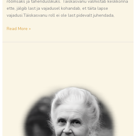
rõõmsaks ja tähenduslikuks. Täiskasvanu valmistab keskkonna
ette, jälgib last ja vajadusel kohandab, et täita lapse
vajadusi.Täiskasvanu roll ei ole last pidevalt juhendada,
Read More »
Montessori
pedagoogika