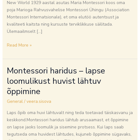
New World 1929 aastal asutas Maria Montessori koos oma
poja Marioga Rahvusvahelise Montessori Ühingu (Association
Montessori Internatsionale), et oma elutöö autentsust ja
kvaliteeti kaitsta ning kursuste terviklikkuse säilitada.
Ülemaailmselt […]
Read More »
Montessori haridus – lapse
Montessori
haridus
loomulikust huvist lähtuv
–
õppimine
lapse
loomulikust
General
/
veera.sisova
huvist
lähtuv
Laps õpib oma huvi lähtuvalt ning teda toetavad täiskasvanu ja
õppimine
keskkond.Montessori haridus lähtub arusaamast, et õppimine
on lapse jaoks loomulik ja sisemine protsess. Kui laps saab
tegutseda oma huvidest lähtudes, kujuneb õppimine sügavaks,