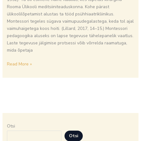
Rooma Ülikooli meditsiiniteaduskonna. Kohe pärast
ülikoolilõpetamist alustas ta tööd psühhiaatrikliinikus.
Montessori tegeles sügava vaimupuudegalastega, keda tol ajal
vaimuhaigetega koos hoiti. (Lillard, 2017, 14–15.) Montessori
pedagoogika aluseks on lapse tegevuse tähelepanelik vaatlus.
Laste tegevuse jälgimise protsessi võib võrrelda raamatuga,
mida õpetaja
Read More »
Otsi
Otsi